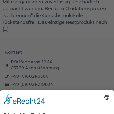
Mikroorganismen zuverlässig unschädlich
gemacht werden. Bei dem Oxidationsprozess
„verbrennen“ die Geruchsmoleküle
rückstandsfrei. Das einzige Restprodukt nach
[…]
Kontakt
Pfaffengasse 12-14,
63739 Aschaffenburg
+49 (0)6021-3560
+49 (0)6021-219894
info@hotel-dalberg.de
Seite