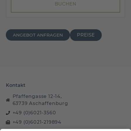
ANGEBOT ANFRAGEN
PREISE
Kontakt
Pfaffengasse 12-14,
63739 Aschaffenburg
+49 (0)6021-3560
+49 (0)6021-219894