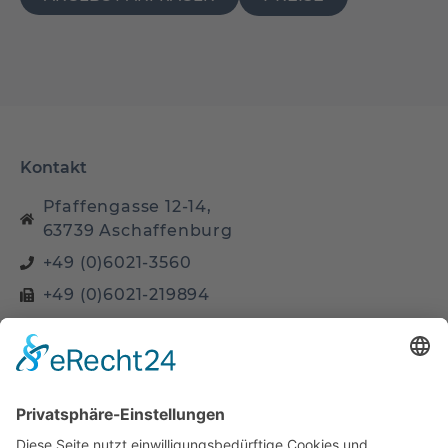
Kontakt
Pfaffengasse 12-14,
63739 Aschaffenburg
+49 (0)6021-3560
+49 (0)6021-219894
info@hotel-dalberg.de
Seite
Startseite
Business Zimmer